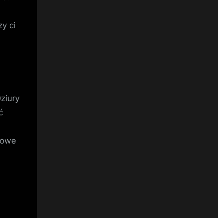
y ci
ziury
ć
nowe