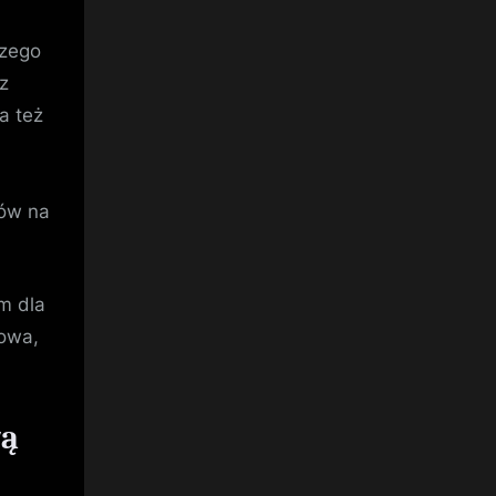
czego
z
a też
mów na
m dla
kowa,
wą