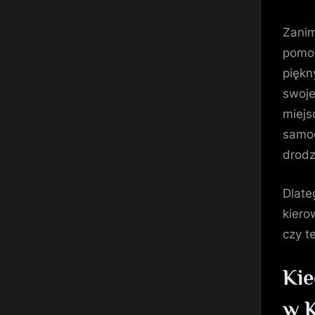
Zanim
pomoc
piękn
swoje
miejs
samoc
drodz
Dlate
kiero
czy t
Ki
w 