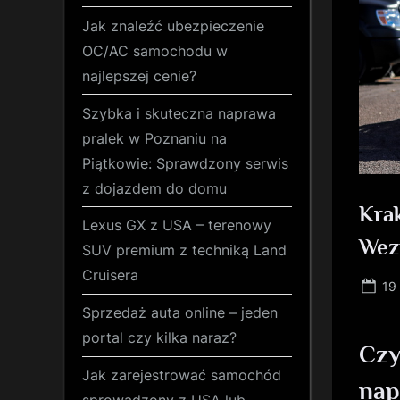
Jak znaleźć ubezpieczenie
OC/AC samochodu w
najlepszej cenie?
Szybka i skuteczna naprawa
pralek w Poznaniu na
Piątkowie: Sprawdzony serwis
z dojazdem do domu
Kra
Lexus GX z USA – terenowy
Wez
SUV premium z techniką Land
Cruisera
Po
19
on
Sprzedaż auta online – jeden
portal czy kilka naraz?
Czy
Jak zarejestrować samochód
nap