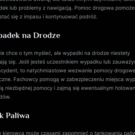
ek lub problemy z nawigacją. Pomoc drogowa pomoże 
tać się z impasu i kontynuować podróż.
adek na Drodze
nie chce o tym myśleć, ale wypadki na drodze niestety
ają się. Jeśli jesteś uczestnikiem wypadku lub zauważy
incydent, to natychmiastowe wezwanie pomocy drogowej
czne. Fachowcy pomogą w zabezpieczeniu miejsca wy
lą niezbędnej pomocy i zajmą się ewentualnym holowa
dów.
k Paliwa
 kierowca może czasami zapomnieć o tankowaniu pali