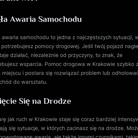
ła Awaria Samochodu
 awaria samochodu to jedna z najczęstszych sytuacji, 
j potrzebujesz pomocy drogowej. Jeśli twój pojazd nagl
taje działać, niezależnie od przyczyny, to znak, że
ebujesz wsparcia. Pomoc drogowa w Krakowie szybko z
a miejscu i postara się rozwiązać problem lub odholowa
hód do warsztatu.
ięcie Się na Drodze
rę jak ruch w Krakowie staje się coraz bardziej intensy
ają się sytuacje, w których zacinasz się na drodze. Moż
powodowane awarią, ale także innymi czynnikami, takim