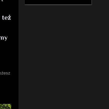
 też
emy
możesz