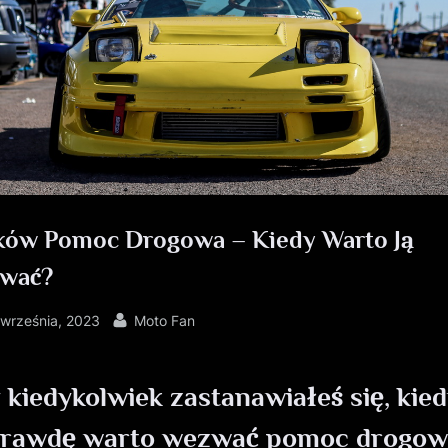
ków Pomoc Drogowa – Kiedy Warto Ją
wać?
sted
By
 września, 2023
Moto Fan
 kiedykolwiek zastanawiałeś się, kie
rawdę warto wezwać pomoc drogow