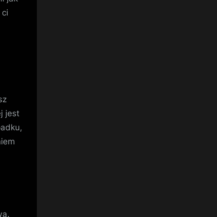
ci
sz
 jest
padku,
niem
wa.