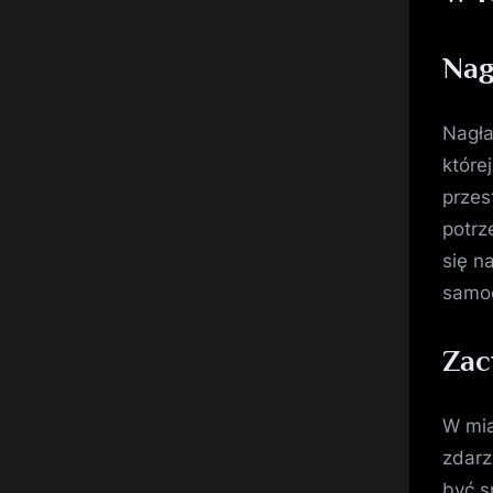
Nag
Nagła
które
przes
potrz
się n
samoc
Zac
W mia
zdarz
być s