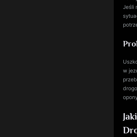
Jeśli
sytua
potrz
Pro
Uszko
w jez
przeb
drogo
opony
Jak
Dr