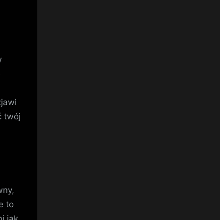
w
e
jawi
ć twój
wny,
e to
i jak