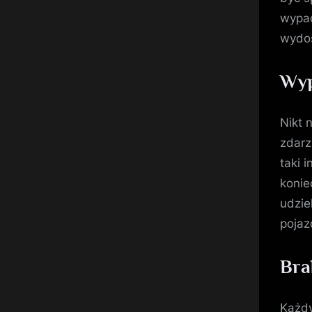
wypad
wydos
Wyp
Nikt 
zdarz
taki 
konie
udzie
pojaz
Bra
Każdy