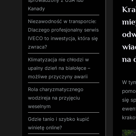
sprowadzony z USA lub
Kra
Kanady
mie
Niezawodność w transporcie:
Dlaczego profesjonalny serwis
odw
IVECO to inwestycja, która się
wia
zwraca?
na 
Klimatyzacja nie chłodzi w
upalny dzień na białołęce –
możliwe przyczyny awarii
W tym
Rola charyzmatycznego
pomoc
wodzireja na przyjęciu
się s
weselnym
ewent
krako
Gdzie tanio i szybko kupić
winietę online?