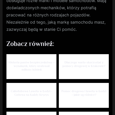
obsługuje różne marki i modele samochodów. Mają
doświadczonych mechaników, którzy potrafią
pracować na różnych rodzajach pojazdów.
Niezależnie od tego, jaką markę samochodu masz,
zazwyczaj będą w stanie Ci pomóc.
Zobacz również:
Historia pasów bezpieczeństwa –
Dlaczego warto skorzystać z
wynalazek, który uratował
pomocy drogowej w Krakowie?
miliony istnień
Całodobowa Laweta w Łodzi -
Pomoc drogowa i laweta w Łodzi
Gotowa na Każdy Kryzys
- jakie są różnice?