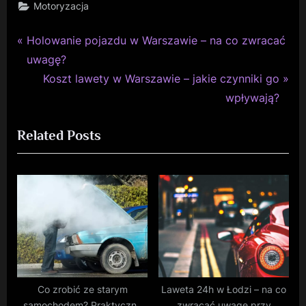
Motoryzacja
P
Nawigacja
Holowanie pojazdu w Warszawie – na co zwracać
r
uwagę?
wpisu
e
N
Koszt lawety w Warszawie – jakie czynniki go
v
e
wpływają?
i
x
Related Posts
o
t
u
P
s
o
P
s
o
t
s
:
t
:
Co zrobić ze starym
Laweta 24h w Łodzi – na co
samochodem? Praktyczne
zwracać uwagę przy