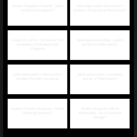
Pomoc drogowa Gdańsk - jakie
Dlaczego warto skorzystać z
usługi są dostępne?
pomocy drogowej w Warszawie?
Lexus GX z USA - terenowy SUV
Sprzedaż auta online - jeden
premium z techniką Land
portal czy kilka naraz?
Cruisera
Auto holowanie w Warszawie -
Jakie są korzyści z wynajmu
szybka i bezpieczna opcja
lawety w Warszawie?
Kraków Pomoc Drogowa - Kiedy
Pomoc drogowa 24h w
Warto Ją Wezwać?
Warszawie - na co zwrócić
uwagę?