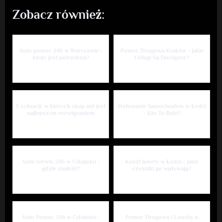
Zobacz również:
Auto pomoc 24h w Warszawie -
Pomoc Drogowa Kraków - Jakie
kiedy jest potrzebna?
Usługi Są Dostępne?
5 sytuacji, w których skup aut jest
Holowanie Samochodów w Łodzi
najlepszym rozwiązaniem
- Kto To Robi?
Auto serwis 24h w Gdańsku -
Koszt lawety w Łodzi - jakie
gdzie znaleźć?
czynniki go wpływają?
Auto Pomoc 24h w Gdańsku -
Pomoc Drogowa i Laweta w