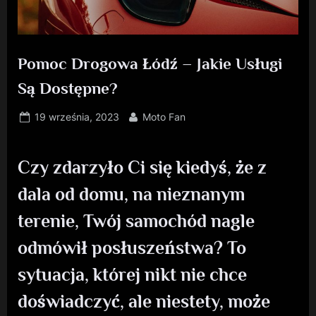
Pomoc Drogowa Łódź – Jakie Usługi
Są Dostępne?
Posted
By
19 września, 2023
Moto Fan
on
Czy zdarzyło Ci się kiedyś, że z
dala od domu, na nieznanym
terenie, Twój samochód nagle
odmówił posłuszeństwa? To
sytuacja, której nikt nie chce
doświadczyć, ale niestety, może