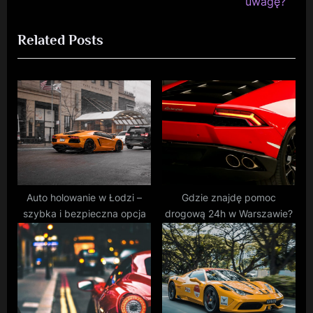
v
e
uwagę?
i
x
Related Posts
o
t
u
P
s
o
P
s
o
t
s
:
t
:
Auto holowanie w Łodzi –
Gdzie znajdę pomoc
szybka i bezpieczna opcja
drogową 24h w Warszawie?