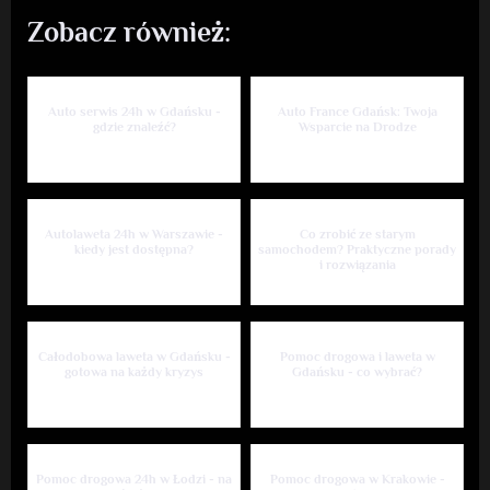
Zobacz również:
Auto serwis 24h w Gdańsku -
Auto France Gdańsk: Twoja
gdzie znaleźć?
Wsparcie na Drodze
Autolaweta 24h w Warszawie -
Co zrobić ze starym
kiedy jest dostępna?
samochodem? Praktyczne porady
i rozwiązania
Całodobowa laweta w Gdańsku -
Pomoc drogowa i laweta w
gotowa na każdy kryzys
Gdańsku - co wybrać?
Pomoc drogowa 24h w Łodzi - na
Pomoc drogowa w Krakowie -