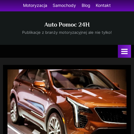
Skip
Motoryzacja
Samochody
Blog
Kontakt
to
content
Auto Pomoc 24H
Publikacje z branży motoryzacyjnej ale nie tylko!