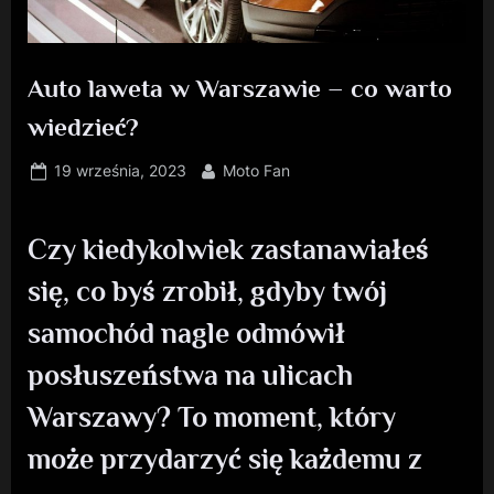
Auto laweta w Warszawie – co warto
wiedzieć?
Posted
By
19 września, 2023
Moto Fan
on
Czy kiedykolwiek zastanawiałeś
się, co byś zrobił, gdyby twój
samochód nagle odmówił
posłuszeństwa na ulicach
Warszawy? To moment, który
może przydarzyć się każdemu z