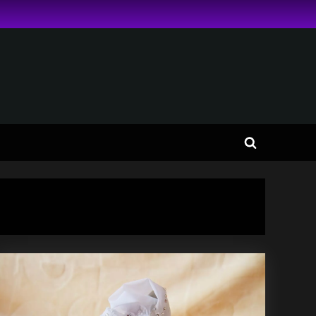
Toggle
search
form